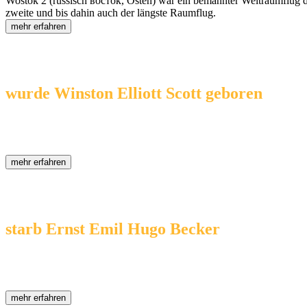
Wostok 2 (russisch восток, Osten) war ein bemannter Weltraumflug
zweite und bis dahin auch der längste Raumflug.
mehr erfahren
Heute vor ...
06.08.1950
... 76 Jahren
wurde Winston Elliott Scott geboren
( * 06.08.1950 )
Winston Elliott Scott ist ein ehemaliger US-amerikanischer Astronaut.
mehr erfahren
Heute vor ...
06.08.1912
... 114 Jahren
starb Ernst Emil Hugo Becker
( * 11.08.1843 - † 06.08.1912 )
Ernst Becker war ein deutscher Astronom.
mehr erfahren