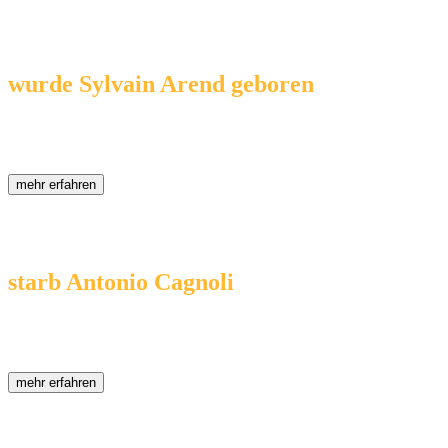
Heute vor ...
06.08.1902
... 124 Jahren
wurde Sylvain Arend geboren
( * 06.08.1902 - † 18.02.1992 )
Sylvain Julien Victor Arend war ein belgischer Astronom. Arends Hau
mehr erfahren
Heute vor ...
06.08.1816
... 210 Jahren
starb Antonio Cagnoli
( * 29.09.1743 - † 06.08.1816 )
Antonio Cagnoli war ein italienischer Astronom.
mehr erfahren
Heute vor ...
06.08.1660
... 366 Jahren