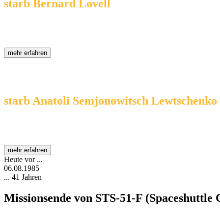
starb Bernard Lovell
( * 31.08.1913 - † 06.08.2012 )
Sir Alfred Charles Bernard Lovell war ein britischer Astronom und W
mehr erfahren
Heute vor ...
06.08.1988
... 38 Jahren
starb Anatoli Semjonowitsch Lewtschenko
( * 21.05.1941 - † 06.08.1988 )
Anatoli Lewtschenko war ein sowjetischer Kosmonaut.
mehr erfahren
Heute vor ...
06.08.1985
... 41 Jahren
Missionsende von STS-51-F (Spaceshuttle 