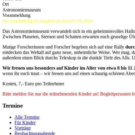
Ort
Astronomiemuseum
Voranmeldung
Die Anmeldung ist möglich ab dem 01.10.2026
Das Astronomiemuseum verwandelt sich in ein geheimnisvolles Hall
Zwischen Planeten, Sternen und Schatten erwarten euch gruselige 
Mutige Forscherinnen und Forscher begeben sich auf eine Rally
durc
entdecken das Weltall auf ganz neue, unheimliche Weise. Wer mag, da
außerdem einen Blick durchs Teleskop in die dunkle Tiefe des Alls. 
Wir freuen uns besonders auf Kinder im Alter von etwa 8 bis 11
wenn ihr euch traut – wir freuen uns auf einen schaurig-schönen Abe
Kosten, 7,- Euro pro Teilnehmer
Bitte melden Sie nur die teilnehmenden Kinder an! Begleitpersonen bi
Termine
Alle Termine
Für Kinder
Vorträge
Beobachtungsabende