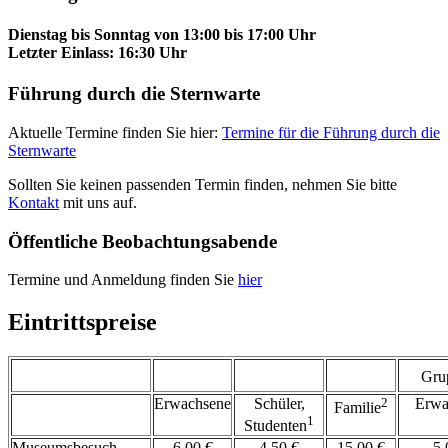
Dienstag bis Sonntag von 13:00 bis 17:00 Uhr
Letzter Einlass: 16:30 Uhr
Führung durch die Sternwarte
Aktuelle Termine finden Sie hier:
Termine für die Führung durch die
Sternwarte
Sollten Sie keinen passenden Termin finden, nehmen Sie bitte
Kontakt
mit uns auf.
Öffentliche Beobachtungsabende
Termine und Anmeldung finden Sie
hier
Eintrittspreise
Gru
Erwachsene
Schüler,
2
Erwa
Familie
1
Studenten
Museumsbesuch
6,00 €
4,50 €
15,00 €
5,