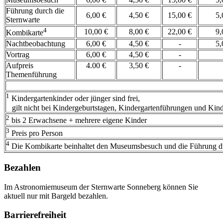
Führung durch die
6,00 €
4,50 €
15,00 €
5,
Sternwarte
4
10,00 €
8,00 €
22,00 €
9,
Kombikarte
Nachtbeobachtung
6,00 €
4,50 €
-
5,
Vortrag
6,00 €
4,50 €
-
Aufpreis
4.00 €
3,50 €
-
Themenführung
1
Kindergartenkinder oder jünger sind frei,
gilt nicht bei Kindergeburtstagen, Kindergartenführungen und Kin
2
bis 2 Erwachsene + mehrere eigene Kinder
3
Preis pro Person
4
Die Kombikarte beinhaltet den Museumsbesuch und die Führung du
Bezahlen
Im Astronomiemuseum der Sternwarte Sonneberg können Sie
aktuell nur mit Bargeld bezahlen.
Barrierefreiheit